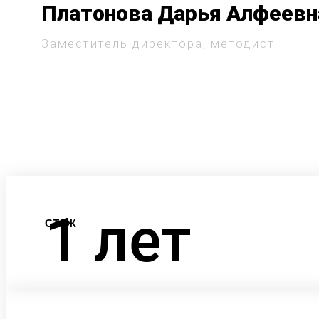
Платонова Дарья Алфеевн
Заместитель директора, методист
1
лет
СТАЖ