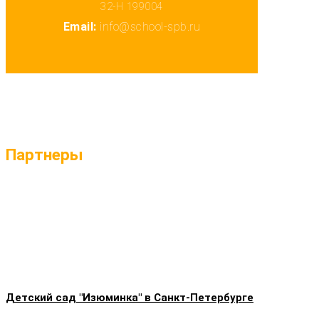
32-Н 199004
Email:
info@school-spb.ru
Партнеры
Детский сад "Изюминка" в Санкт-Петербурге