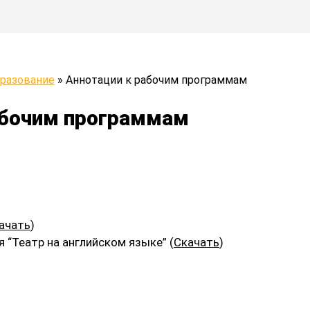
разование
»
Аннотации к рабочим программам
абочим программам
ачать
)
“Театр на английском языке” (
Скачать
)