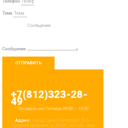
Телефон
Тема
Сообщение
ОТПРАВИТЬ
+7(812)323-28-
49
Понедельник-Пятница 09:00 — 18:00
Адрес:
Город Санкт-Петербург, В.О.,
Средний проспект, д 28/29, лит «А», пом