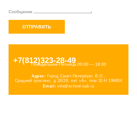
Сообщение
ОТПРАВИТЬ
+7(812)323-28-49
Понедельник-Пятница 09:00 — 18:00
Адрес:
Город Санкт-Петербург, В.О.,
Средний проспект, д 28/29, лит «А», пом 32-Н 199004
Email:
info@school-spb.ru