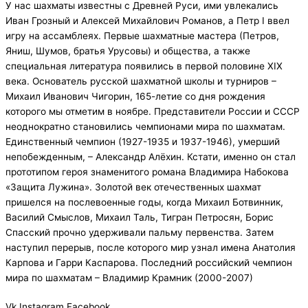
У нас шахматы известны с Древней Руси, ими увлекались
Иван Грозный и Алексей Михайлович Романов, а Петр I ввел
игру на ассамблеях. Первые шахматные мастера (Петров,
Яниш, Шумов, братья Урусовы) и общества, а также
специальная литература появились в первой половине XIX
века. Основатель русской шахматной школы и турниров –
Михаил Иванович Чигорин, 165-летие со дня рождения
которого мы отметим в ноябре. Представители России и СССР
неоднократно становились чемпионами мира по шахматам.
Единственный чемпион (1927-1935 и 1937-1946), умерший
непобежденным, – Александр Алёхин. Кстати, именно он стал
прототипом героя знаменитого романа Владимира Набокова
«Защита Лужина». Золотой век отечественных шахмат
пришелся на послевоенные годы, когда Михаил Ботвинник,
Василий Смыслов, Михаил Таль, Тигран Петросян, Борис
Спасский прочно удерживали пальму первенства. Затем
наступил перерыв, после которого мир узнал имена Анатолия
Карпова и Гарри Каспарова. Последний российский чемпион
мира по шахматам – Владимир Крамник (2000-2007)
Vk
Instagram
Facebook