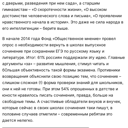
с дверьми, разведения при нем сада», а старшим
гимназистам – «О скоротечности жизни», «О высоком
достоинстве человеческого слова и письма», «О проявлении
нравственного начала в истории». Это даже не сила народа в
его интеллигенции – берите выше.
В начале 2014 года Фонд «Общественное мнение» провел
опрос о необходимости вернуть в школах выпускное
сочинение при сохранении ЕГЭ по русскому языку и
литературе. Итог: 61% россиян поддержали эту идею. Главные
аргументы «за» – развитие мышления, стимул читать и
бОльшая объективность такой формы экзамена. Противники
возвращения объяснили свою позицию тем, что сочинение –
слишком сложная (!) форма проверки знаний для школьников,
они к ней не готовы. При этом 54% опрошенных в детстве и
юности нравилось писать сочинения, правда, больше на
свободные темы. А счастливые обладатели внуков и внучек,
которые сейчас в своих школах сочинения таки пишут, в
половине случаев отметили – современным ребятам это
дается нелегко.