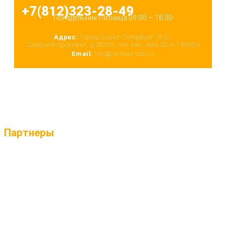
+7(812)323-28-49
Понедельник-Пятница 09:00 — 18:00
Адрес:
Город Санкт-Петербург, В.О.,
Средний проспект, д 28/29, лит «А», пом 32-Н 199004
Email:
info@school-spb.ru
Партнеры