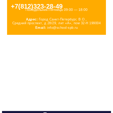
+7(812)323-28-49
Понедельник-Пятница 09:00 — 18:00
Адрес:
Город Санкт-Петербург, В.О.,
Средний проспект, д 28/29, лит «А», пом 32-Н 199004
Email:
info@school-spb.ru