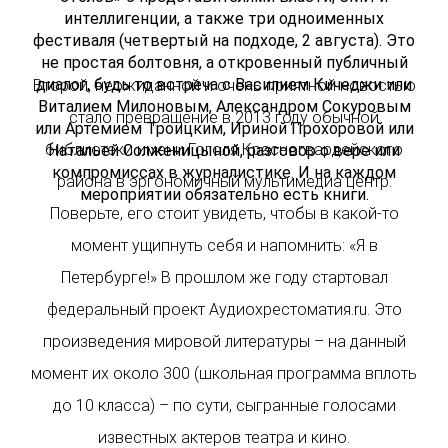
интеллигенции, а также три одноименных
фестиваля (четвертый на подходе, 2 августа). Это
не простая болтовня, а откровенный публичный
диалог, будь то встреча с Василием Кичеджи или
Второй, неожиданной и очень приятной новостью
Виталием Милоновым, Александром Сокуровым
стало превращение в 2013 году обычной
или Артемием Троицким, Ириной Прохоровой или
библиотеки имени Гоголя Красногвардейского
Натальей Солженицыной, разговор о вере или
компромиссах в журналистике. И на каждом
района в эргономичный мультимедиа центр.
мероприятии обязательно есть книги.
Поверьте, его стоит увидеть, чтобы в какой-то
момент ущипнуть себя и напомнить: «Я в
Петербурге!» В прошлом же году стартовал
федеральный проект Аудиохрестоматия.ru. Это
произведения мировой литературы – на данный
момент их около 300 (школьная программа вплоть
до 10 класса) – по сути, сыгранные голосами
известных актеров театра и кино.