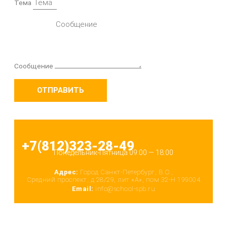
Тема
Сообщение
ОТПРАВИТЬ
+7(812)323-28-49
Понедельник-Пятница 09:00 — 18:00
Адрес:
Город Санкт-Петербург, В.О.,
Средний проспект, д 28/29, лит «А», пом 32-Н 199004
Email:
info@school-spb.ru