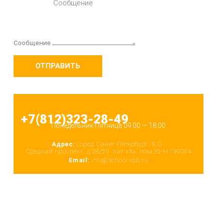
Сообщение
ОТПРАВИТЬ
+7(812)323-28-49
Понедельник-Пятница 09:00 — 18:00
Адрес:
Город Санкт-Петербург, В.О.,
Средний проспект, д 28/29, лит «А», пом 32-Н 199004
Email:
info@school-spb.ru