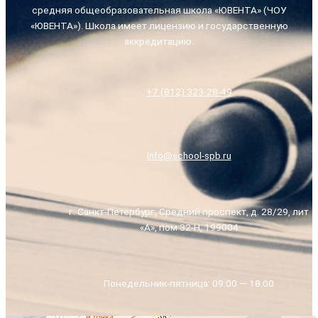
средняя общеобразовательная школа «ЮВЕНТА» (ЧОУ
«ЮВЕНТА»). Школа имеет лицензию и государственную
аккредитацию.
+7 (812) 323-28-49
info@school-spb.ru
г. Санкт-Петербург, Средний проспект, д. 28/29, лит
«А», пом 32-Н, 199004
Понедельник-пятница: 09:00 — 18:00